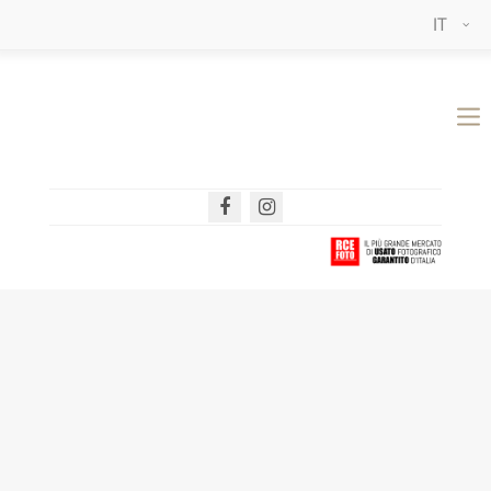
IT
Login
Nome utente
Password
Login
Register
|
Lost your password?