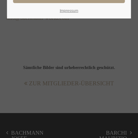
Lorem ipsum dolor sit amet:
Impressum
info@bachmann-world.com
24h
/ 365days
We offer support for our customers
Sämtliche Bilder sind urheberrechtlich geschützt.
Mon - Fri 8:00am - 5:00pm
(GMT +1)
ZUR MITGLIEDER-ÜBERSICHT
Get in touch
Cybersteel Inc.
376-293 City Road, Suite 600
San Francisco, CA 94102
BACHMANN
BARCHI
Have any questions?